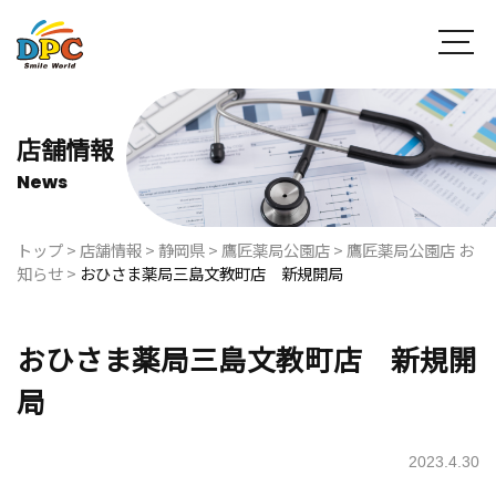
店舗情報
News
トップ
>
店舗情報
>
静岡県
>
鷹匠薬局公園店
>
鷹匠薬局公園店 お
知らせ
>
おひさま薬局三島文教町店 新規開局
おひさま薬局三島文教町店 新規開
局
2023.4.30