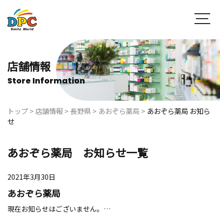
店舗情報
Store Information
トップ
>
店舗情報
>
長野県
>
あおぞら薬局
>
あおぞら薬局 お知ら
せ
あおぞら薬局 お知らせ一覧
2021年3月30日
あおぞら薬局
現在お知らせはございません。…