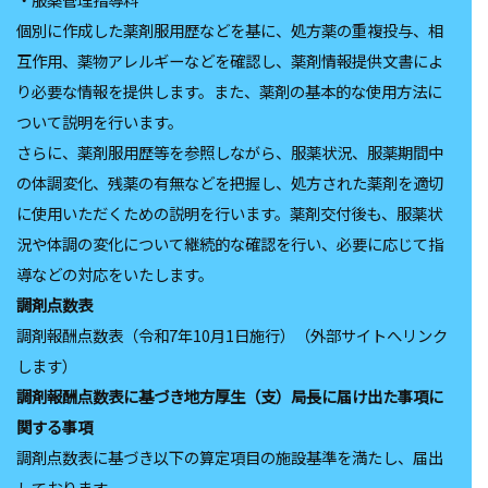
個別に作成した薬剤服用歴などを基に、処方薬の重複投与、相
互作用、薬物アレルギーなどを確認し、薬剤情報提供文書によ
り必要な情報を提供します。また、薬剤の基本的な使用方法に
ついて説明を行います。
さらに、薬剤服用歴等を参照しながら、服薬状況、服薬期間中
の体調変化、残薬の有無などを把握し、処方された薬剤を適切
に使用いただくための説明を行います。薬剤交付後も、服薬状
況や体調の変化について継続的な確認を行い、必要に応じて指
導などの対応をいたします。
調剤点数表
調剤報酬点数表（令和7年10月1日施行）（外部サイトへリンク
します）
調剤報酬点数表に基づき地方厚生（支）局⻑に届け出た事項に
関する事項
調剤点数表に基づき以下の算定項目の施設基準を満たし、届出
しております。