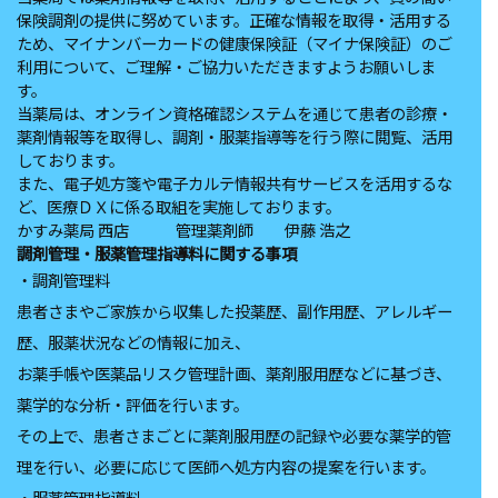
保険調剤の提供に努めています。正確な情報を取得・活用する
ため、マイナンバーカードの健康保険証（マイナ保険証）のご
利用について、ご理解・ご協力いただきますようお願いしま
す。
当薬局は、オンライン資格確認システムを通じて患者の診療・
薬剤情報等を取得し、調剤・服薬指導等を行う際に閲覧、活用
しております。
また、電子処方箋や電子カルテ情報共有サービスを活用するな
ど、医療ＤＸに係る取組を実施しております。
かすみ薬局 西店 管理薬剤師 伊藤 浩之
調剤管理
‧服薬管理指導料に関する事項
‧調剤管理料
患者さまやご家族から収集した投薬歴、副作用歴、アレルギー
歴、服薬状況などの情報に加え、
お薬手帳や医薬品リスク管理計画、薬剤服用歴などに基づき、
薬学的な分析‧評価を行います。
その上で、患者さまごとに薬剤服用歴の記録や必要な薬学的管
理を行い、必要に応じて医師へ処方内容の提案を行います。
‧服薬管理指導料