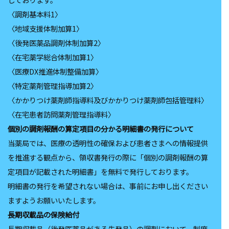
〈調剤基本料1〉
〈地域支援体制加算1〉
〈後発医薬品調剤体制加算2〉
〈在宅薬学総合体制加算1〉
〈医療DX推進体制整備加算〉
〈特定薬剤管理指導加算2〉
〈かかりつけ薬剤師指導料及びかかりつけ薬剤師包括管理料〉
〈在宅患者訪問薬剤管理指導料〉
個別の調剤報酬の算定項目の分かる明細書の発行について
当薬局では、医療の透明性の確保および患者さまへの情報提供
を推進する観点から、領収書発行の際に「個別の調剤報酬の算
定項目が記載された明細書」を無料で発行しております。
明細書の発行を希望されない場合は、事前にお申し出ください
ますようお願いいたします。
⻑期収載品の保険給付
⻑期収載品（後発医薬品がある先発品）の調剤において、制度