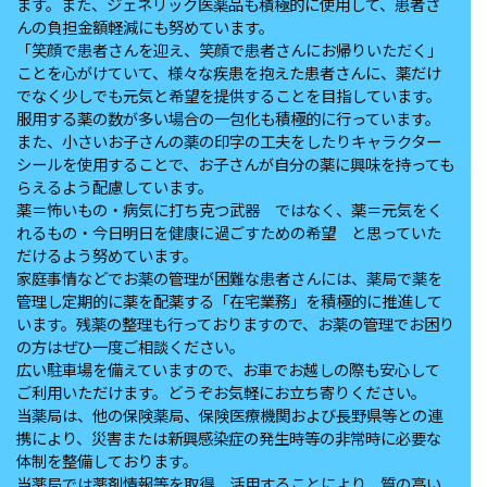
ます。また、ジェネリック医薬品も積極的に使用して、患者さ
んの負担金額軽減にも努めています。
「笑顔で患者さんを迎え、笑顔で患者さんにお帰りいただく」
ことを心がけていて、様々な疾患を抱えた患者さんに、薬だけ
でなく少しでも元気と希望を提供することを目指しています。
服用する薬の数が多い場合の一包化も積極的に行っています。
また、小さいお子さんの薬の印字の工夫をしたりキャラクター
シールを使用することで、お子さんが自分の薬に興味を持っても
らえるよう配慮しています。
薬＝怖いもの・病気に打ち克つ武器 ではなく、薬＝元気をく
れるもの・今日明日を健康に過ごすための希望 と思っていた
だけるよう努めています。
家庭事情などでお薬の管理が困難な患者さんには、薬局で薬を
管理し定期的に薬を配薬する「在宅業務」を積極的に推進して
います。残薬の整理も行っておりますので、お薬の管理でお困り
の方はぜひ一度ご相談ください。
広い駐車場を備えていますので、お車でお越しの際も安心して
ご利用いただけます。どうぞお気軽にお立ち寄りください。
当薬局は、他の保険薬局、保険医療機関および長野県等との連
携により、災害または新興感染症の発生時等の非常時に必要な
体制を整備しております。
当薬局では薬剤情報等を取得、活用することにより、質の高い