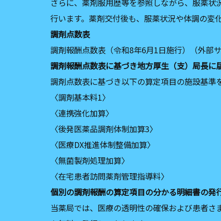
さらに、薬剤服用歴等を参照しながら、服薬状
行います。薬剤交付後も、服薬状況や体調の変
調剤点数表
調剤報酬点数表（令和8年6月1日施行）（外部
調剤報酬点数表に基づき地方厚生（支）局⻑に
調剤点数表に基づき以下の算定項目の施設基準
〈調剤基本料1〉
〈連携強化加算〉
〈後発医薬品調剤体制加算3〉
〈医療DX推進体制整備加算〉
〈無菌製剤処理加算〉
〈在宅患者訪問薬剤管理指導料〉
個別の調剤報酬の算定項目の分かる明細書の発
当薬局では、医療の透明性の確保および患者さ