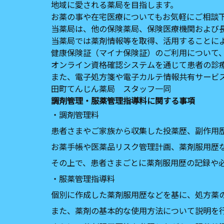
地域に愛される薬局を目指します。
お薬の事や在宅医療についてもお気軽にご相談
当薬局は、他の保険薬局、保険医療機関および
当薬局では薬剤情報等を取得、活用することに
健康保険証（マイナ保険証）のご利用について
オンライン資格確認システムを通じて患者の診
また、電子処方箋や電子カルテ情報共有サービ
田町てんじん薬局 スタッフ一同
調剤管理
‧服薬管理指導料に関する事項
‧調剤管理料
患者さまやご家族から収集した投薬歴、副作用
お薬手帳や医薬品リスク管理計画、薬剤服用歴
その上で、患者さまごとに薬剤服用歴の記録や
‧服薬管理指導料
個別に作成した薬剤服用歴などを基に、処方薬
また、薬剤の基本的な使用方法について説明を