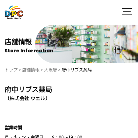
店舗情報
Store Information
トップ
>
店舗情報
>
大阪府
>
府中リブス薬局
府中リブス薬局
（株式会社 ウェル）
営業時間
月・火・水・金曜日 9：00～19：00