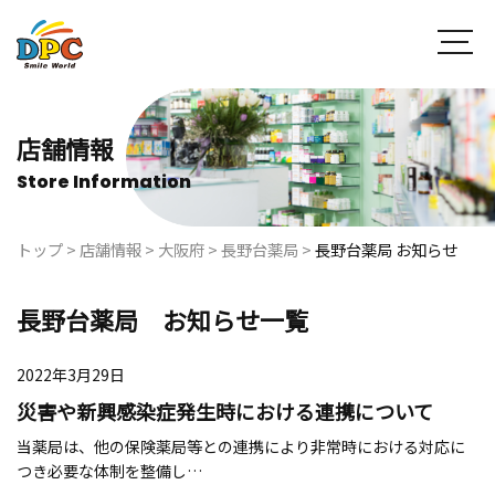
店舗情報
Store Information
トップ
>
店舗情報
>
大阪府
>
長野台薬局
>
長野台薬局 お知らせ
長野台薬局 お知らせ一覧
2022年3月29日
災害や新興感染症発生時における連携について
当薬局は、他の保険薬局等との連携により非常時における対応に
つき必要な体制を整備し…