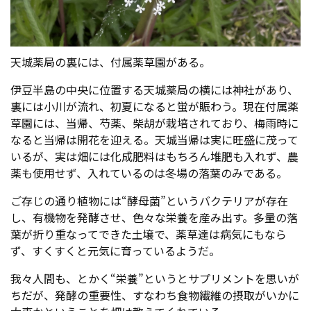
天城薬局の裏には、付属薬草園がある。
伊豆半島の中央に位置する天城薬局の横には神社があり、
裏には小川が流れ、初夏になると蛍が賑わう。現在付属薬
草園には、当帰、芍薬、柴胡が栽培されており、梅雨時に
なると当帰は開花を迎える。天城当帰は実に旺盛に茂って
いるが、実は畑には化成肥料はもちろん堆肥も入れず、農
薬も使用せず、入れているのは冬場の落葉のみである。
ご存じの通り植物には“酵母菌”というバクテリアが存在
し、有機物を発酵させ、色々な栄養を産み出す。多量の落
葉が折り重なってできた土壌で、薬草達は病気にもなら
ず、すくすくと元気に育っているようだ。
我々人間も、とかく“栄養”というとサプリメントを思いが
ちだが、発酵の重要性、すなわち食物繊維の摂取がいかに