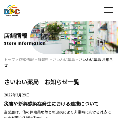
店舗情報
Store Information
トップ
>
店舗情報
>
静岡県
>
さいわい薬局
>
さいわい薬局 お知ら
せ
さいわい薬局 お知らせ一覧
2022年3月29日
災害や新興感染症発生における連携について
当薬局は、他の保険薬局等との連携により非常時における対応に
つき必要な体制を整備し…