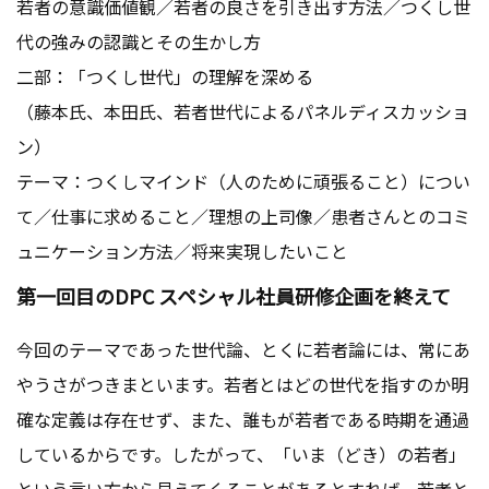
若者の意識価値観／若者の良さを引き出す方法／つくし世
代の強みの認識とその生かし方
二部：「つくし世代」の理解を深める
（藤本氏、本田氏、若者世代によるパネルディスカッショ
ン）
テーマ：つくしマインド（人のために頑張ること）につい
て／仕事に求めること／理想の上司像／患者さんとのコミ
ュニケーション方法／将来実現したいこと
第一回目のDPC スペシャル社員研修企画を終えて
今回のテーマであった世代論、とくに若者論には、常にあ
やうさがつきまといます。若者とはどの世代を指すのか明
確な定義は存在せず、また、誰もが若者である時期を通過
しているからです。したがって、「いま（どき）の若者」
という言い方から見えてくることがあるとすれば、若者と