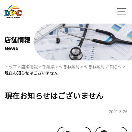
店舗情報
News
トップ
>
店舗情報
>
千葉県
>
せきね薬局
>
せきね薬局 お知らせ
>
現在お知らせはございません
現在お知らせはございません
2021.3.26