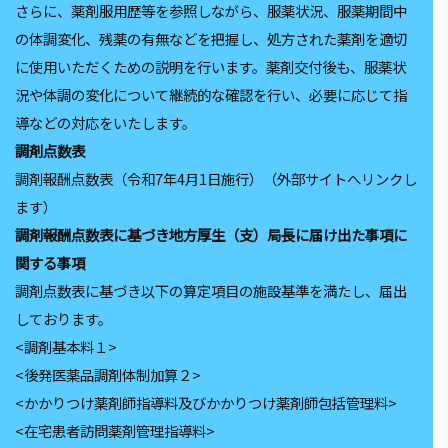
さらに、薬剤服用歴等を参照しながら、服薬状況、服薬期間中
の体調変化、残薬の有無などを把握し、処方された薬剤を適切
に使用いただくための説明を行います。薬剤交付後も、服薬状
況や体調の変化について継続的な確認を行い、必要に応じて指
導などの対応をいたします。
調剤点数表
調剤報酬点数表（令和7年4月1日施行）（外部サイトへリンクし
ます）
調剤報酬点数表に基づき地方厚生（支）局⻑に届け出た事項に
関する事項
調剤点数表に基づき以下の算定項目の施設基準を満たし、届出
しております。
<調剤基本料１>
<後発医薬品調剤体制加算２>
<かかりつけ薬剤師指導料及びかかりつけ薬剤師包括管理料>
<在宅患者訪問薬剤管理指導料>