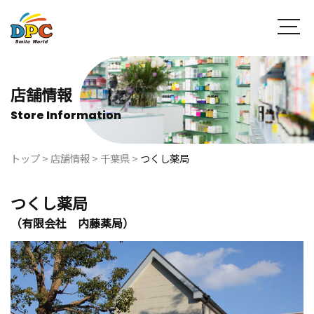
店舗情報
Store Information
トップ
>
店舗情報
>
千葉県
>
つくし薬局
つくし薬局
（有限会社 内藤薬局）