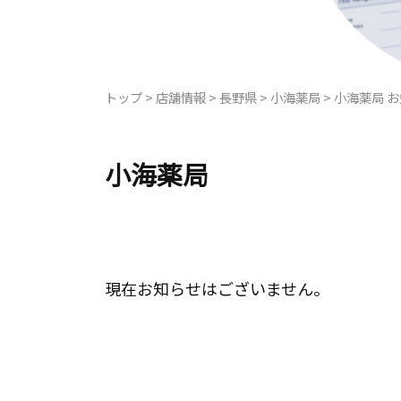
トップ
>
店舗情報
>
長野県
>
小海薬局
>
小海薬局 
小海薬局
現在お知らせはございません。