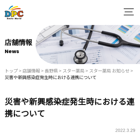
店舗情報
News
トップ
>
店舗情報
>
長野県
>
スター薬局
>
スター薬局 お知らせ
>
災害や新興感染症発生時における連携について
災害や新興感染症発生時における連
携について
2022.3.29