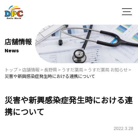
店舗情報
News
トップ
>
店舗情報
>
長野県
>
うすだ薬局
>
うすだ薬局 お知らせ
>
災害や新興感染症発生時における連携について
災害や新興感染症発生時における連
携について
2022.3.28