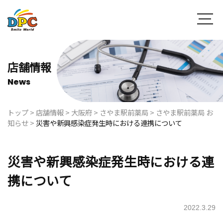
店舗情報
News
トップ
>
店舗情報
>
大阪府
>
さやま駅前薬局
>
さやま駅前薬局 お
知らせ
>
災害や新興感染症発生時における連携について
災害や新興感染症発生時における連
携について
2022.3.29