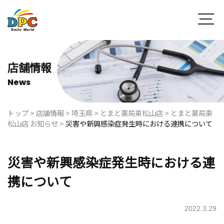
店舗情報
News
トップ
>
店舗情報
>
埼玉県
>
とまと薬局東松山店
>
とまと薬局東
松山店 お知らせ
>
災害や新興感染症発生時における連携について
災害や新興感染症発生時における連
携について
2022.3.29