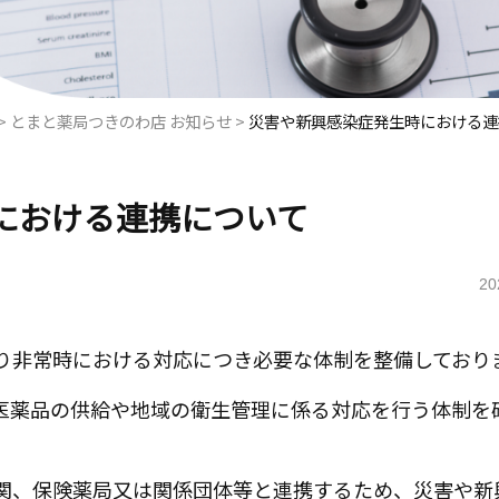
>
とまと薬局つきのわ店 お知らせ
>
災害や新興感染症発生時における連
における連携について
20
り非常時における対応につき必要な体制を整備しており
医薬品の供給や地域の衛生管理に係る対応を行う体制を
関、保険薬局又は関係団体等と連携するため、災害や新