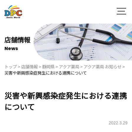
店舗情報
News
トップ
>
店舗情報
>
静岡県
>
アクア薬局
>
アクア薬局 お知らせ
>
災害や新興感染症発生における連携について
災害や新興感染症発生における連携
について
2022.3.29