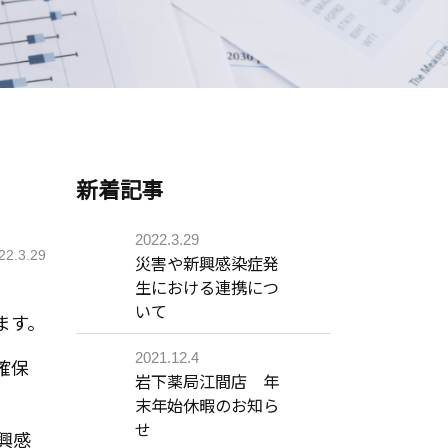
新着記事
2022.3.29
22.3.29
災害や新興感染症発
生における連携につ
いて
ます。
2021.12.4
確保
岩下薬局江間店 年
末年始休暇のお知ら
せ
興感