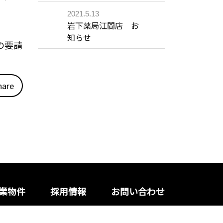
2021.5.13
岩下薬局江間店 お
知らせ
の要請
hare
業物件
採用情報
お問い合わせ
トマップ
Copyright© DPC All Rights Reserved