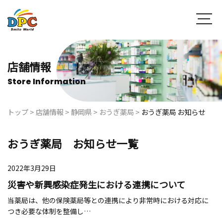
店舗情報
Store Information
トップ
>
店舗情報
>
静岡県
>
おうぎ薬局
>
おうぎ薬局 お知らせ
おうぎ薬局 お知らせ一覧
2022年3月29日
災害や新興感染症発生における連携について
当薬局は、他の保険薬局等との連携により非常時における対応に
つき必要な体制を整備し…