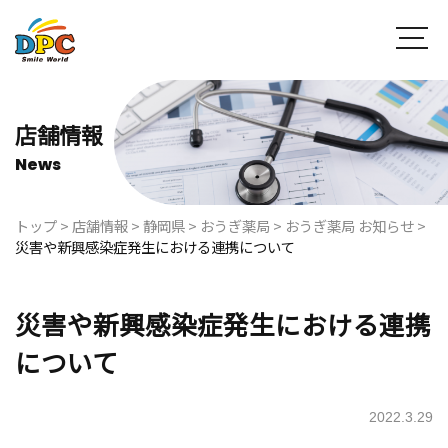
店舗情報
News
トップ
>
店舗情報
>
静岡県
>
おうぎ薬局
>
おうぎ薬局 お知らせ
>
災害や新興感染症発生における連携について
災害や新興感染症発生における連携
について
2022.3.29