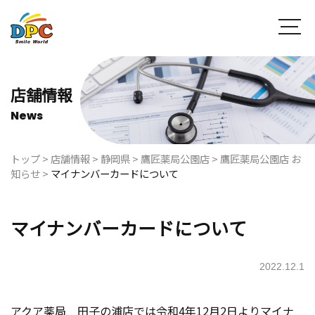
店舗情報
News
トップ
>
店舗情報
>
静岡県
>
鷹匠薬局公園店
>
鷹匠薬局公園店 お
知らせ
>
マイナンバーカードについて
マイナンバーカードについて
2022.12.1
アクア薬局 田子の浦店では令和4年12月2日よりマイナ