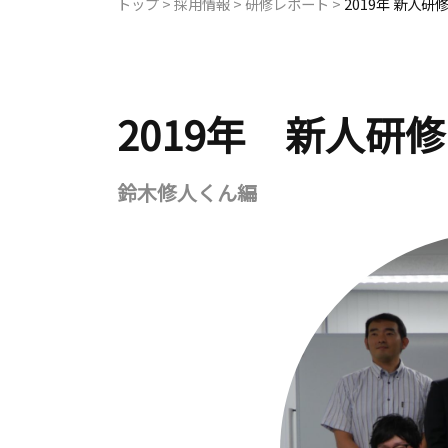
トップ
>
採用情報
>
研修レポート
>
2019年 新人研
2019年 新人研修
鈴木修人くん編